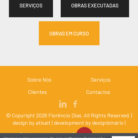
SERVIÇOS
OBRAS EXECUTADAS
OBRAS EM CURSO
Sobre Nós
Serviços
Clientes
Contactos
© Copyright 2026 Florêncio Dias. All Rights Reserved. |
design by
ativait
| development by
designbinário
|
Política de privacidade
|